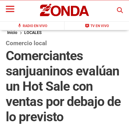
BUSCAR
mic
live_tv
RADIO EN VIVO
TV EN VIVO
Inicio
LOCALES
Comercio local
Comerciantes
sanjuaninos evalúan
un Hot Sale con
ventas por debajo de
lo previsto