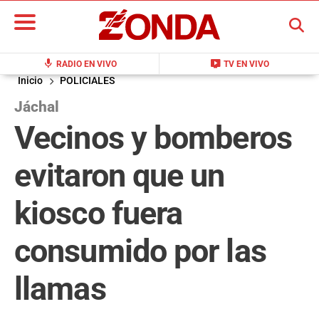
BUSCAR
mic
live_tv
RADIO EN VIVO
TV EN VIVO
Inicio
POLICIALES
Jáchal
Vecinos y bomberos
evitaron que un
kiosco fuera
consumido por las
llamas