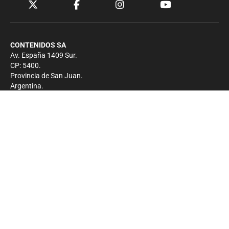
CONTENIDOS SA
Av. España 1409 Sur.
CP: 5400.
Provincia de San Juan.
Argentina.
Contacto
Prensa
+54 264-4033682
Comercial
+54 264-4998755
-
Privacidad
Copyright 2026 - El Zonda - Todos los derechos
reservados.