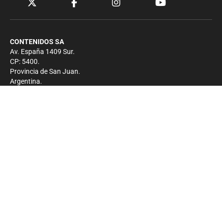
CONTENIDOS SA
Av. España 1409 Sur.
CP: 5400.
Provincia de San Juan.
Argentina.
Contacto
Prensa
+54 264-4033682
Comercial
+54 264-4998755
-
Privacidad
Copyright 2026 - El Zonda - Todos los derechos
reservados.