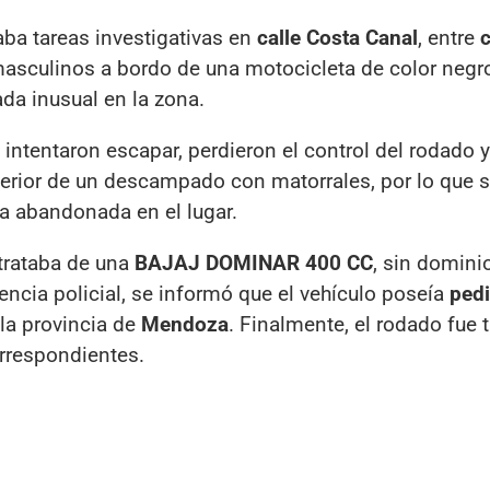
aba tareas investigativas en
calle Costa Canal
, entre
c
masculinos a bordo de una motocicleta de color negr
ada inusual en la zona.
s intentaron escapar, perdieron el control del rodado 
terior de un descampado con matorrales, por lo que s
ta abandonada en el lugar.
 trataba de una
BAJAJ DOMINAR 400 CC
, sin dominio
encia policial, se informó que el vehículo poseía
ped
la provincia de
Mendoza
. Finalmente, el rodado fue 
orrespondientes.