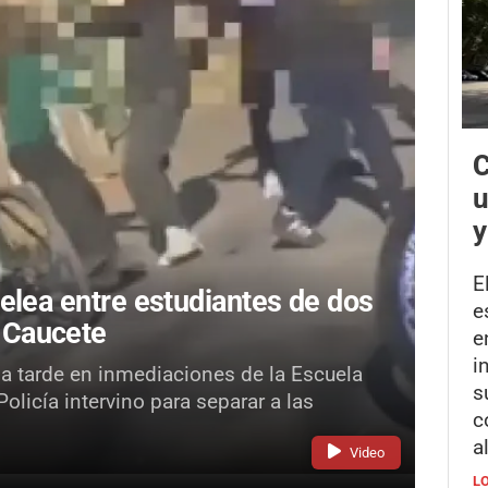
C
u
y
E
elea entre estudiantes de dos
e
 Caucete
e
i
la tarde en inmediaciones de la Escuela
s
licía intervino para separar a las
c
a
Video
L