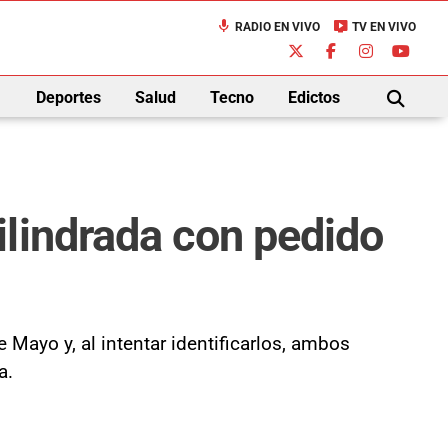
mic
live_tv
RADIO EN VIVO
TV EN VIVO
down
Deportes
Salud
Tecno
Edictos
BUSCAR
ilindrada con pedido
Mayo y, al intentar identificarlos, ambos
a.