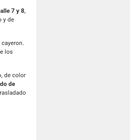
alle 7 y 8
,
o y de
y cayeron.
e los
, de color
ido de
trasladado