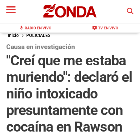
BUSCAR
mic
live_tv
RADIO EN VIVO
TV EN VIVO
Inicio
POLICIALES
Causa en investigación
"Creí que me estaba
muriendo": declaró el
niño intoxicado
presuntamente con
cocaína en Rawson