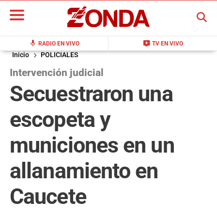
BUSCAR
mic
live_tv
RADIO EN VIVO
TV EN VIVO
Inicio
POLICIALES
Intervención judicial
Secuestraron una
escopeta y
municiones en un
allanamiento en
Caucete