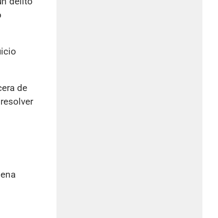
n delito
o
icio
cera de
 resolver
dena