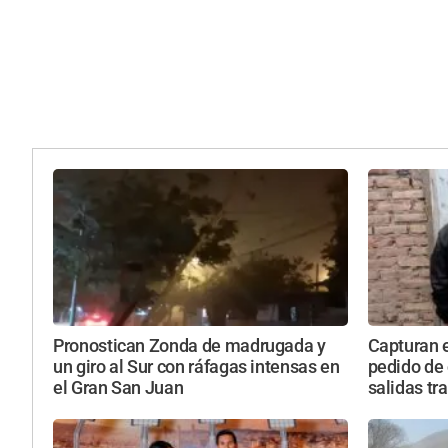
Pronostican Zonda de madrugada y
Capturan 
un giro al Sur con ráfagas intensas en
pedido de 
el Gran San Juan
salidas tr