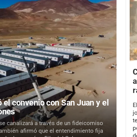
C
a
r
ó el convenio con San Juan y el
E
lones
j
t
se canalizará a través de un fideicomiso
p
También afirmó que el entendimiento fija
d