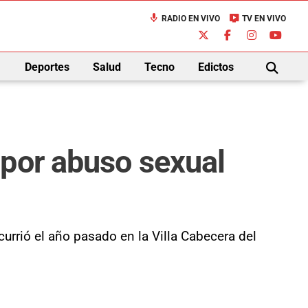
mic
live_tv
RADIO EN VIVO
TV EN VIVO
down
Deportes
Salud
Tecno
Edictos
BUSCAR
 por abuso sexual
urrió el año pasado en la Villa Cabecera del