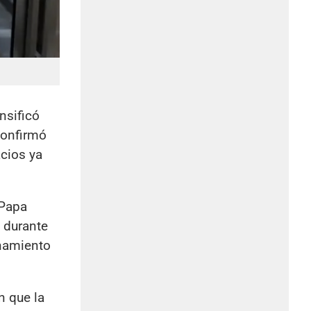
nsificó
confirmó
acios ya
 Papa
 durante
onamiento
n que la