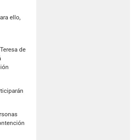
ra ello,
 Teresa de
á
ción
ticiparán
ersonas
ontención