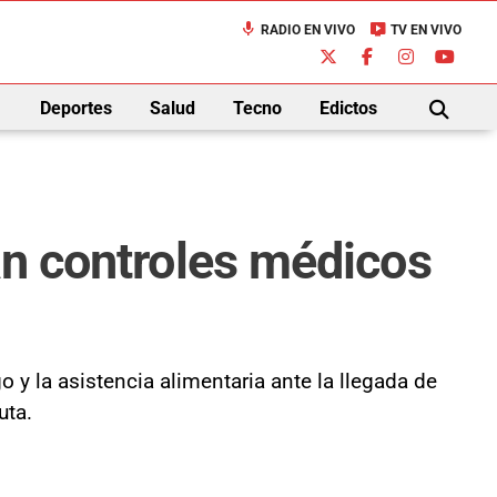
mic
live_tv
RADIO EN VIVO
TV EN VIVO
down
Deportes
Salud
Tecno
Edictos
BUSCAR
an controles médicos
 y la asistencia alimentaria ante la llegada de
uta.