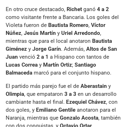
En otro cruce destacado,
Richet
ganó
4 a 2
como visitante frente a Bancaria. Los goles del
Violeta fueron de
Bautista Romero
,
Víctor
Núñez
,
Jesús Martín
y
Uriel Arredondo
,
mientras que para el local anotaron
Bautista
Giménez
y
Jorge Garín
. Además,
Altos de San
Juan
venció
2 a 1
a Hispano con tantos de
Lucas Correa
y
Martín Ortiz
;
Santiago
Balmaceda
marcó para el conjunto hispano.
El partido más parejo fue el de
Aberastain
y
Olimpia
, que empataron
3 a 3
en un desarrollo
cambiante hasta el final.
Ezequiel Chávez
, con
dos goles, y
Emiliano Gentile
anotaron para el
Naranja, mientras que
Gonzalo Acosta
, también
con dos conquistas, y
Octavio Ortar