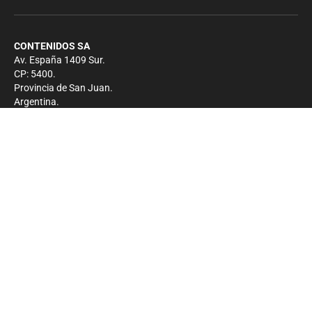
CONTENIDOS SA
Av. España 1409 Sur.
CP: 5400.
Provincia de San Juan.
Argentina.
Contacto
Prensa
+54 264-4033682
Comercial
+54 264-4998755
-
Privacidad
Copyright 2026 - El Zonda - Todos los derechos
reservados.