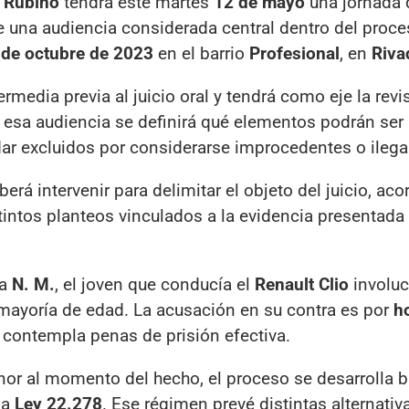
 Rubiño
tendrá este martes
12 de mayo
una jornada 
e una audiencia considerada central dentro del proc
 de octubre de 2023
en el barrio
Profesional
, en
Riva
ermedia previa al juicio oral y tendrá como eje la revi
 esa audiencia se definirá qué elementos podrán ser 
dar excluidos por considerarse improcedentes o ilega
erá intervenir para delimitar el objeto del juicio, aco
tintos planteos vinculados a la evidencia presentada 
ra
N. M.
, el joven que conducía el
Renault Clio
involuc
mayoría de edad. La acusación en su contra es por
h
e contempla penas de prisión efectiva.
r al momento del hecho, el proceso se desarrolla b
la
Ley 22.278
. Ese régimen prevé distintas alternativ