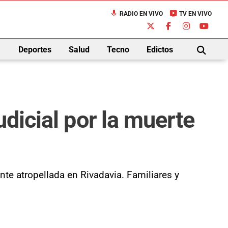
mic
live_tv
RADIO EN VIVO
TV EN VIVO
down
Deportes
Salud
Tecno
Edictos
BUSCAR
dicial por la muerte
ente atropellada en Rivadavia. Familiares y