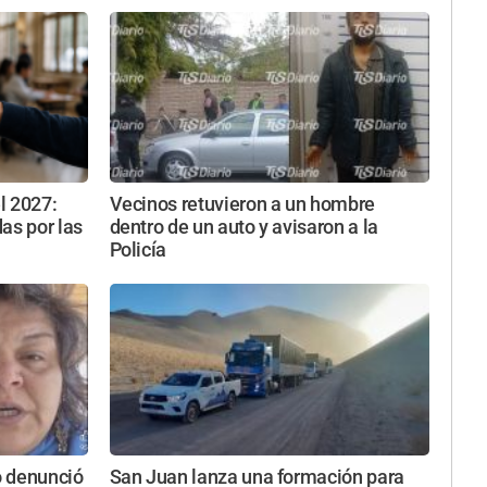
l 2027:
Vecinos retuvieron a un hombre
as por las
dentro de un auto y avisaron a la
Policía
o denunció
San Juan lanza una formación para