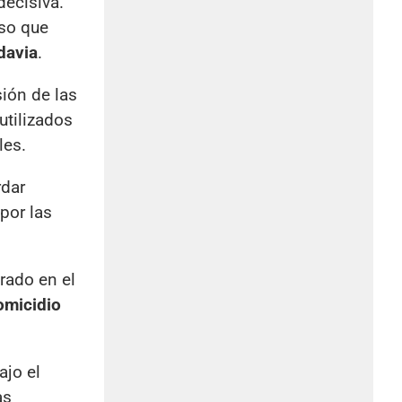
decisiva.
eso que
davia
.
sión de las
utilizados
les.
rdar
por las
rado en el
omicidio
ajo el
as