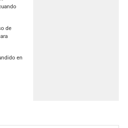
 cuando
so de
para
fundido en