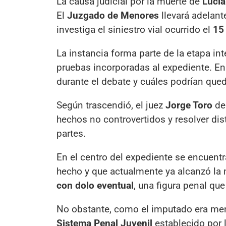
La causa judicial por la muerte de
Lucía
El
Juzgado de Menores
llevará adelant
investiga el siniestro vial ocurrido el
15
La instancia forma parte de la etapa int
pruebas incorporadas al expediente. En
durante el debate y cuáles podrían que
Según trascendió, el juez
Jorge Toro
deb
hechos no controvertidos y resolver dis
partes.
En el centro del expediente se encuent
hecho y que actualmente ya alcanzó la 
con dolo eventual
, una figura penal qu
No obstante, como el imputado era meno
Sistema Penal Juvenil
establecido por 