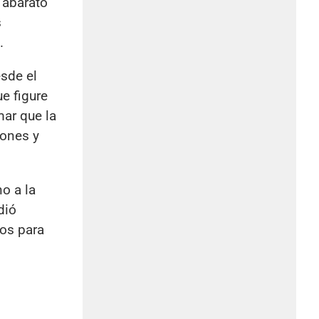
 abarató
s
.
esde el
e figure
mar que la
iones y
o a la
dió
ios para