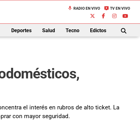
mic
live_tv
RADIO EN VIVO
TV EN VIVO
down
Deportes
Salud
Tecno
Edictos
BUSCAR
rodomésticos,
entra el interés en rubros de alto ticket. La
prar con mayor seguridad.