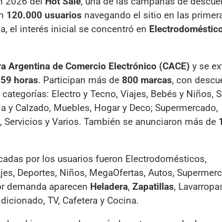
ón 2026 del
Hot Sale
, una de las campañas de descu
on
120.000 usuarios
navegando el sitio en las primer
, el interés inicial se concentró en
Electrodoméstic
a Argentina de Comercio Electrónico (CACE)
y se ex
:59 horas
. Participan más de
800 marcas
, con descu
categorías: Electro y Tecno, Viajes, Bebés y Niños, S
ria y Calzado, Muebles, Hogar y Deco; Supermercado,
 Servicios y Varios. También se anunciaron más de
cadas por los usuarios fueron Electrodomésticos,
ajes, Deportes, Niños, MegaOfertas, Autos, Supermer
yor demanda aparecen
Heladera
,
Zapatillas
, Lavarropa
ndicionado, TV, Cafetera y Cocina.