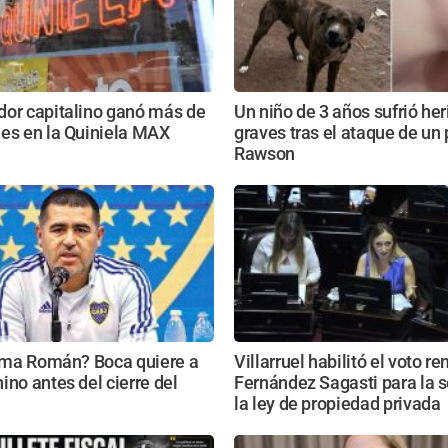
dor capitalino ganó más de
Un niño de 3 años sufrió he
nes en la Quiniela MAX
graves tras el ataque de un 
Rawson
lama Román? Boca quiere a
Villarruel habilitó el voto r
ino antes del cierre del
Fernández Sagasti para la s
la ley de propiedad privada