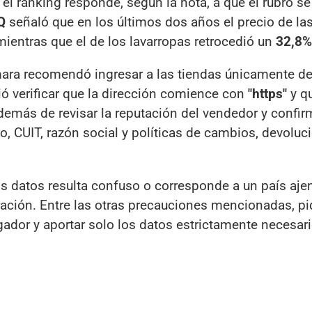
l ranking responde, según la nota, a que el rubro se
Q
señaló que en los últimos dos años el precio de la
 mientras que el de los lavarropas retrocedió un
32,8%
cámara recomendó ingresar a las tiendas únicamente d
rió verificar que la dirección comience con
"https"
y qu
demás de revisar la reputación del vendedor y confir
no, CUIT, razón social y políticas de cambios, devoluc
s datos resulta confuso o corresponde a un país ajen
ación. Entre las otras precauciones mencionadas, pi
gador y aportar solo los datos estrictamente necesar