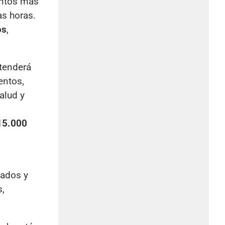
entos más
as horas.
os
,
tenderá
entos,
alud y
15.000
cados y
s,