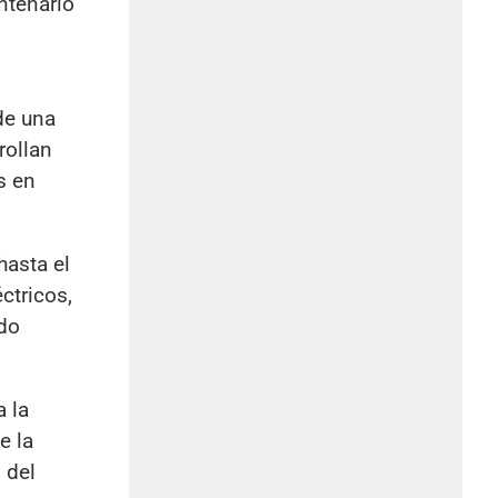
ntenario
de una
rollan
s en
hasta el
ctricos,
ndo
a la
e la
 del