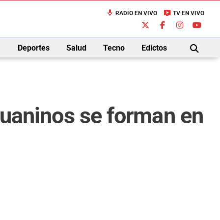
mic
live_tv
RADIO EN VIVO
TV EN VIVO
down
Deportes
Salud
Tecno
Edictos
BUSCAR
njuaninos se forman en