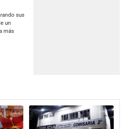
orando sus
de un
ia más