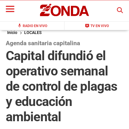
BUSCAR
mic
live_tv
RADIO EN VIVO
TV EN VIVO
Inicio
LOCALES
Agenda sanitaria capitalina
Capital difundió el
operativo semanal
de control de plagas
y educación
ambiental