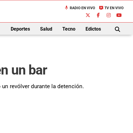
mic
live_tv
RADIO EN VIVO
TV EN VIVO
down
Deportes
Salud
Tecno
Edictos
BUSCAR
n un bar
 un revólver durante la detención.