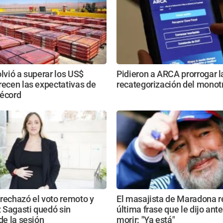
olvió a superar los US$
Pidieron a ARCA prorrogar l
recen las expectativas de
recategorización del monot
récord
rechazó el voto remoto y
El masajista de Maradona re
 Sagasti quedó sin
última frase que le dijo ant
 de la sesión
morir: "Ya está"