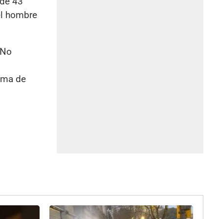
 de 43
el hombre
 No
tima de