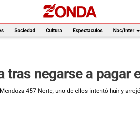
arrow_drop_
es
Sociedad
Cultura
Espectaculos
Nac/Inter
tras negarse a pagar e
endoza 457 Norte; uno de ellos intentó huir y arrojó