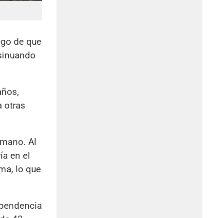
ego de que
nsinuando
años,
a otras
 mano. Al
a en el
ma, lo que
ependencia