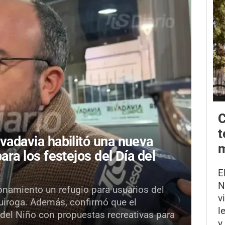
C
t
ivadavia habilitó una nueva
m
para los festejos del Día del
E
N
onamiento un refugio para usuarios del
v
Quiroga. Además, confirmó que el
l
 del Niño con propuestas recreativas para
y