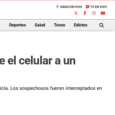
mic
live_tv
RADIO EN VIVO
TV EN VIVO
down
Deportes
Salud
Tecno
Edictos
BUSCAR
 el celular a un
olicía. Los sospechosos fueron interceptados en