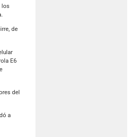
 los
a.
rre, de
lular
rola E6
e
ores del
edó a