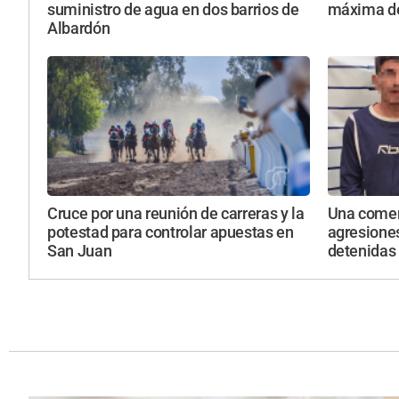
suministro de agua en dos barrios de
máxima de
Albardón
Cruce por una reunión de carreras y la
Una comer
potestad para controlar apuestas en
agresione
San Juan
detenidas