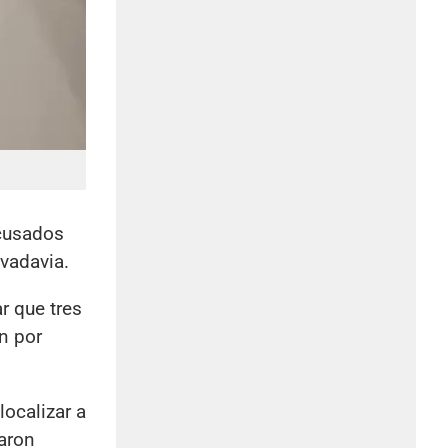
acusados
vadavia.
r que tres
n por
localizar a
aron