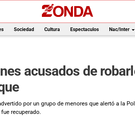
arrow_drop_
es
Sociedad
Cultura
Espectaculos
Nac/Inter
enes acusados de robarle
rque
 advertido por un grupo de menores que alertó a la P
 fue recuperado.