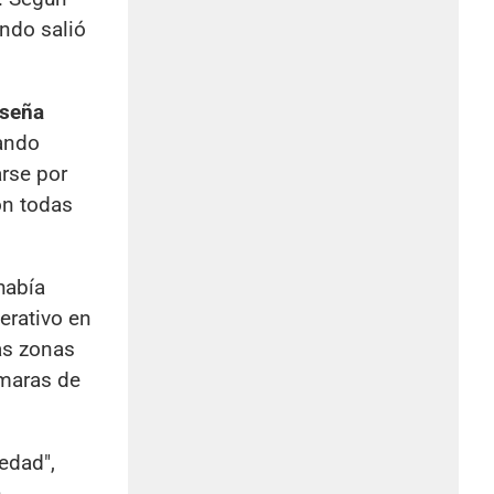
ando salió
 seña
ando
rse por
on todas
había
erativo en
tas zonas
ámaras de
edad",
n