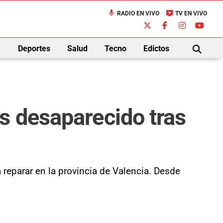
mic
live_tv
RADIO EN VIVO
TV EN VIVO
down
Deportes
Salud
Tecno
Edictos
BUSCAR
s desaparecido tras
 reparar en la provincia de Valencia. Desde