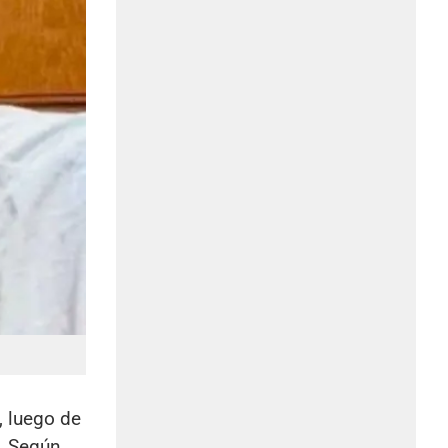
, luego de
o. Según