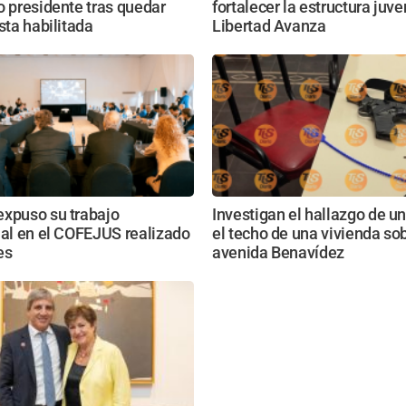
o presidente tras quedar
fortalecer la estructura juve
ista habilitada
Libertad Avanza
expuso su trabajo
Investigan el hallazgo de u
nal en el COFEJUS realizado
el techo de una vivienda so
es
avenida Benavídez