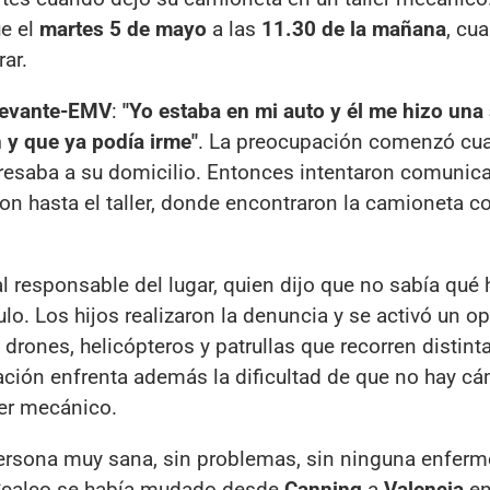
ue el
martes 5 de mayo
a las
11.30 de la mañana
, cu
rar.
evante-EMV
:
"Yo estaba en mi auto y él me hizo una
y que ya podía irme"
. La preocupación comenzó cu
resaba a su domicilio. Entonces intentaron comunica
eron hasta el taller, donde encontraron la camioneta c
al responsable del lugar, quien dijo que no sabía qué 
lo. Los hijos realizaron la denuncia y se activó un op
 drones, helicópteros y patrullas que recorren distin
gación enfrenta además la dificultad de que no hay c
ler mecánico.
rsona muy sana, sin problemas, sin ninguna enferm
e. Scalco se había mudado desde
Canning
a
Valencia
e