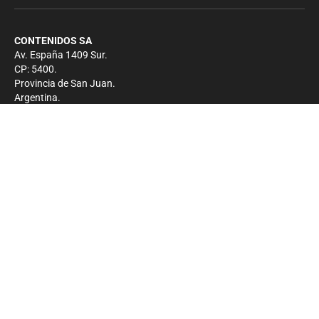
CONTENIDOS SA
Av. España 1409 Sur.
CP: 5400.
Provincia de San Juan.
Argentina.
Contacto
Prensa
+54 264-4033682
Comercial
+54 264-4998755
-
Privacidad
Copyright 2026 - El Zonda - Todos los derechos
reservados.