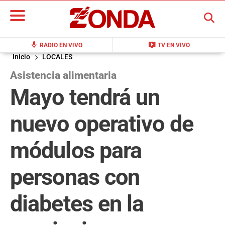
BUSCAR
mic
live_tv
RADIO EN VIVO
TV EN VIVO
Inicio
LOCALES
Asistencia alimentaria
Mayo tendrá un
nuevo operativo de
módulos para
personas con
diabetes en la