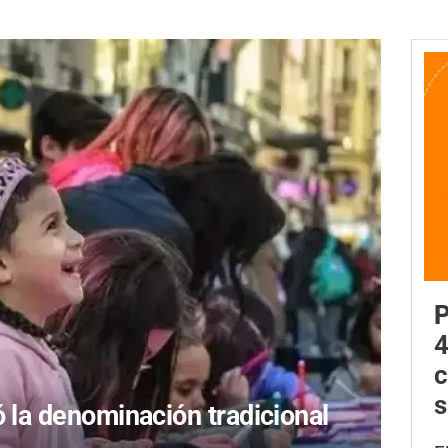
P
4
c
s
ó la denominación tradicional