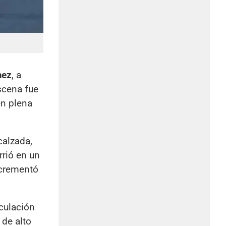
mez
, a
scena fue
en plena
calzada,
rrió en un
ncrementó
culación
 de alto