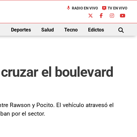
mic
live_tv
RADIO EN VIVO
TV EN VIVO
down
Deportes
Salud
Tecno
Edictos
BUSCAR
 cruzar el boulevard
tre Rawson y Pocito. El vehículo atravesó el
ban por el sector.