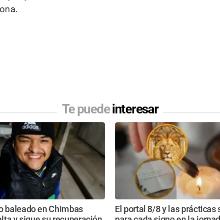
zona.
Te puede
interesar
ro baleado en Chimbas
El portal 8/8 y las prácticas
 alta y sigue su recuperación
para cada signo en la jorna