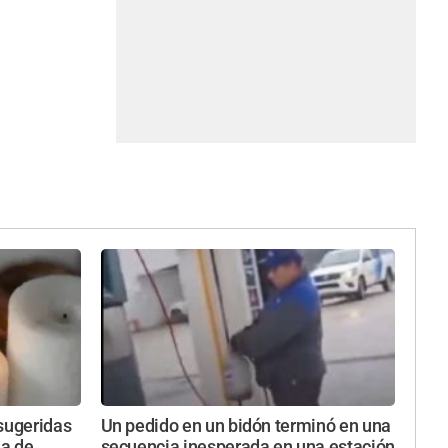
 sugeridas
Un pedido en un bidón terminó en una
da de
secuencia inesperada en una estación