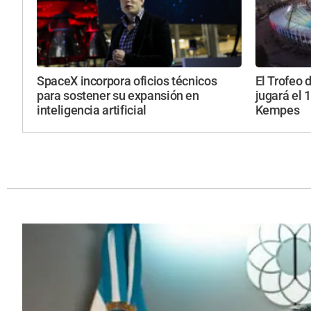
SpaceX incorpora oficios técnicos
El Trofeo
para sostener su expansión en
jugará el 
inteligencia artificial
Kempes