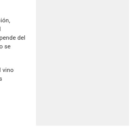
ión,
l
epende del
o se
l vino
s