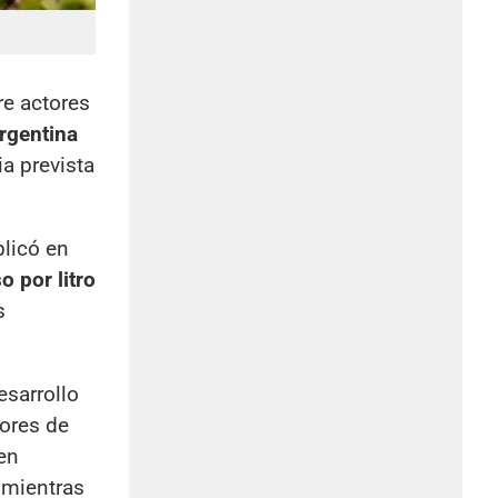
re actores
Argentina
a prevista
plicó en
o por litro
s
esarrollo
tores de
ten
 mientras