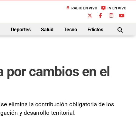
mic
live_tv
RADIO EN VIVO
TV EN VIVO
down
Deportes
Salud
Tecno
Edictos
BUSCAR
la por cambios en el
 se elimina la contribución obligatoria de los
ción y desarrollo territorial.