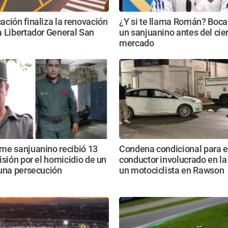
ción finaliza la renovación
¿Y si te llama Román? Boca
 Libertador General San
un sanjuanino antes del cier
mercado
me sanjuanino recibió 13
Condena condicional para e
isión por el homicidio de un
conductor involucrado en l
 una persecución
un motociclista en Rawson