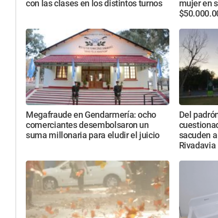
con las clases en los distintos turnos
mujer en s
$50.000.0
Megafraude en Gendarmería: ocho
Del padró
comerciantes desembolsaron un
cuestiona
suma millonaria para eludir el juicio
sacuden a 
Rivadavia