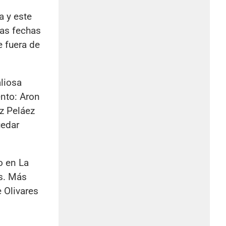
a y este
cas fechas
e fuera de
liosa
ento: Aron
ez Peláez
uedar
o en La
as. Más
e Olivares