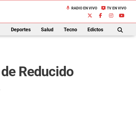
mic
live_tv
RADIO EN VIVO
TV EN VIVO
down
Deportes
Salud
Tecno
Edictos
BUSCAR
a de Reducido
.