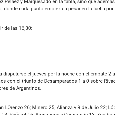
ez Peláez y Marquesado en la tabla, sino que ademá
o, donde cada punto empieza a pesar en la lucha por 
r de las 16,30:
disputarse el jueves por la noche con el empate 2 a
nes con el triunfo de Desamparados 1 a 0 sobre Rivad
ores de Argentinos.
 LOrenzo 26; Minero 25; Alianza y 9 de Julio 22; Ló
18; Peñarol 16; Argentinos y Carpintería 13; Zondina