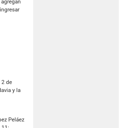
s agregan
ingresar
 2 de
avia y la
pez Peláez
 11;