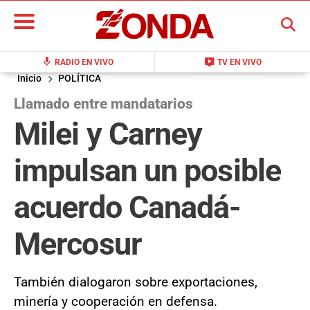
BUSCAR
mic
live_tv
RADIO EN VIVO
TV EN VIVO
Inicio
POLÍTICA
Llamado entre mandatarios
Milei y Carney
impulsan un posible
acuerdo Canadá-
Mercosur
También dialogaron sobre exportaciones,
minería y cooperación en defensa.