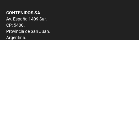
CONTENIDOS SA
Av. España 1409 Sur.
CP: 5400.
Provincia de San Juan.
Argentina.
Contacto
Prensa
+54 264-4033682
Comercial
+54 264-4998755
-
Privacidad
Copyright 2026 - El Zonda - Todos los derechos
reservados.