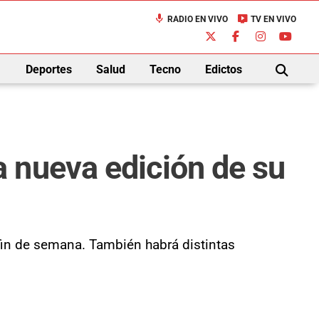
mic
live_tv
RADIO EN VIVO
TV EN VIVO
down
Deportes
Salud
Tecno
Edictos
BUSCAR
 nueva edición de su
fin de semana. También habrá distintas