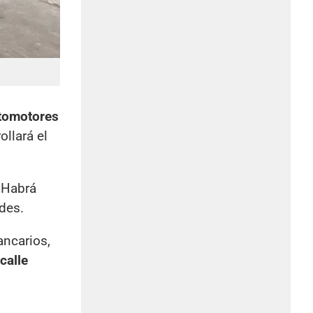
tomotores
ollará el
 Habrá
des.
ancarios,
calle