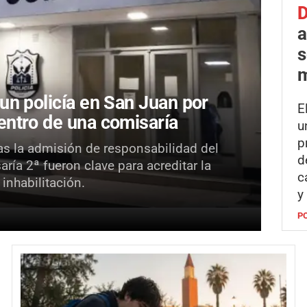
D
a
s
m
un policía en San Juan por
E
entro de una comisaría
u
p
ras la admisión de responsabilidad del
d
ría 2ª fueron clave para acreditar la
c
inhabilitación.
y
P