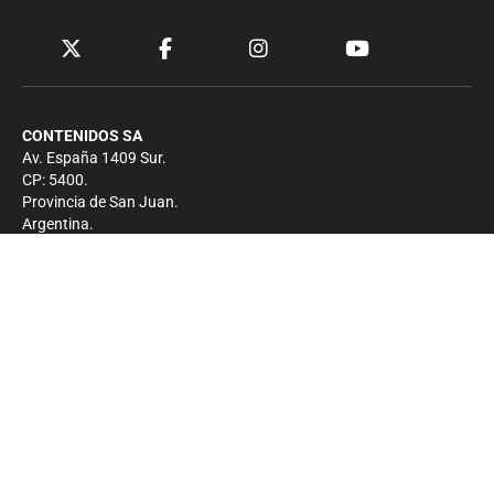
CONTENIDOS SA
Av. España 1409 Sur.
CP: 5400.
Provincia de San Juan.
Argentina.
Contacto
Prensa
+54 264-4033682
Comercial
+54 264-4998755
-
Privacidad
Copyright 2026 - El Zonda - Todos los derechos