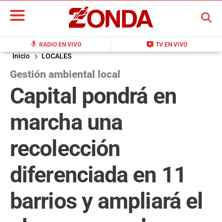
BUSCAR
mic
live_tv
RADIO EN VIVO
TV EN VIVO
Inicio
LOCALES
Gestión ambiental local
Capital pondrá en
marcha una
recolección
diferenciada en 11
barrios y ampliará el