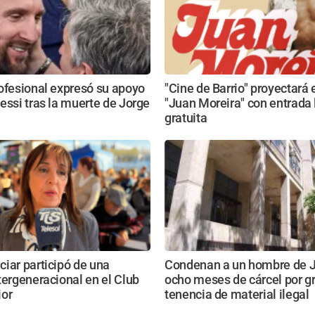
ofesional expresó su apoyo
"Cine de Barrio" proyectará 
essi tras la muerte de Jorge
"Juan Moreira" con entrada l
gratuita
iar participó de una
Condenan a un hombre de J
tergeneracional en el Club
ocho meses de cárcel por g
ior
tenencia de material ilegal