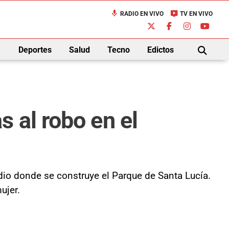
mic
live_tv
RADIO EN VIVO
TV EN VIVO
down
Deportes
Salud
Tecno
Edictos
BUSCAR
 al robo en el
edio donde se construye el Parque de Santa Lucía.
ujer.