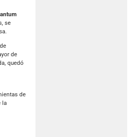
uantum
s, se
sa.
 de
ayor de
ida, quedó
mientas de
 la