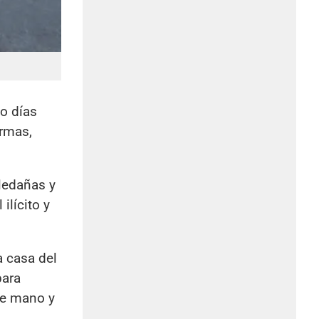
do días
armas,
aledañas y
ilícito y
na casa del
para
de mano y