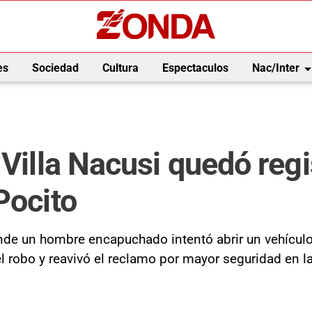
arrow_drop_
es
Sociedad
Cultura
Espectaculos
Nac/Inter
 Villa Nacusi quedó reg
Pocito
donde un hombre encapuchado intentó abrir un vehícul
l robo y reavivó el reclamo por mayor seguridad en l