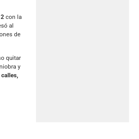
12
con la
esó al
iones de
so quitar
niobra y
 calles,