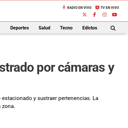
mic
live_tv
RADIO EN VIVO
TV EN VIVO
down
Deportes
Salud
Tecno
Edictos
BUSCAR
istrado por cámaras y
o estacionado y sustraer pertenencias. La
a zona.