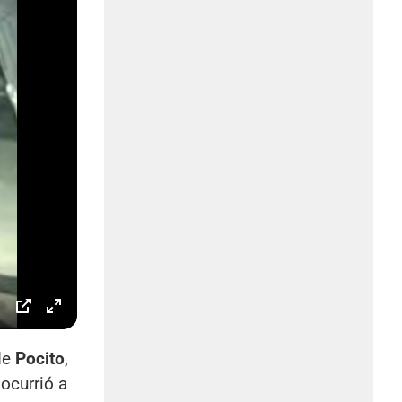
de
Pocito
,
ocurrió a