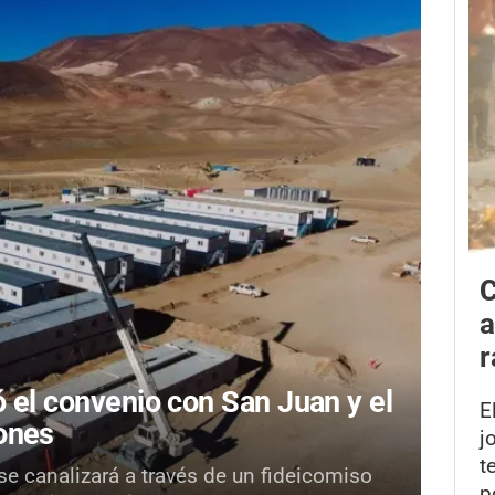
C
a
r
ó el convenio con San Juan y el
E
lones
j
t
se canalizará a través de un fideicomiso
p