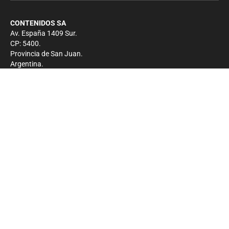
CONTENIDOS SA
Av. España 1409 Sur.
CP: 5400.
Provincia de San Juan.
Argentina.
Contacto
Prensa
+54 264-4033682
Comercial
+54 264-4998755
-
Privacidad
Copyright 2026 - El Zonda - Todos los derechos
reservados.