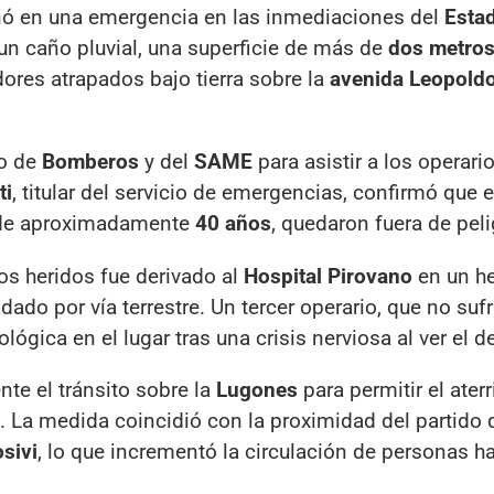
inó en una emergencia en las inmediaciones del
Esta
 un caño pluvial, una superficie de más de
dos metros
dores atrapados bajo tierra sobre la
avenida Leopold
to de
Bomberos
y del
SAME
para asistir a los operario
ti
, titular del servicio de emergencias, confirmó que e
, de aproximadamente
40 años
, quedaron fuera de peli
los heridos fue derivado al
Hospital Pirovano
en un he
adado por vía terrestre. Un tercer operario, que no sufr
ológica en el lugar tras una crisis nerviosa al ver el 
nte el tránsito sobre la
Lugones
para permitir el aterr
os. La medida coincidió con la proximidad del partido
sivi
, lo que incrementó la circulación de personas h