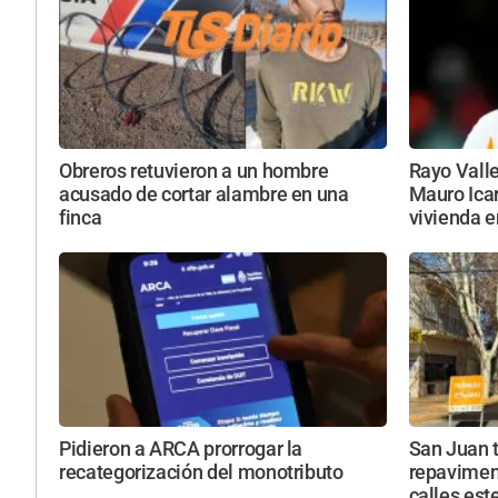
Obreros retuvieron a un hombre
Rayo Vall
acusado de cortar alambre en una
Mauro Icar
finca
vivienda 
Pidieron a ARCA prorrogar la
San Juan 
recategorización del monotributo
repavimen
calles est