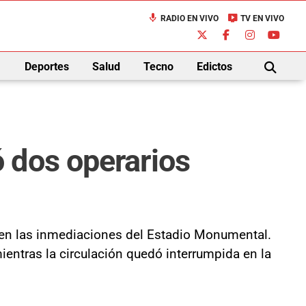
mic
live_tv
RADIO EN VIVO
TV EN VIVO
down
Deportes
Salud
Tecno
Edictos
BUSCAR
 dos operarios
 en las inmediaciones del Estadio Monumental.
mientras la circulación quedó interrumpida en la