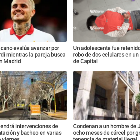
ecano evalúa avanzar por
Un adolescente fue retenido
di mientras la pareja busca
robo de dos celulares en un
en Madrid
de Capital
tendrá intervenciones de
Condenan a un hombre de J
tación y bacheo en varias
ocho meses de cárcel por g
e viernes
tenencia de material ilegal