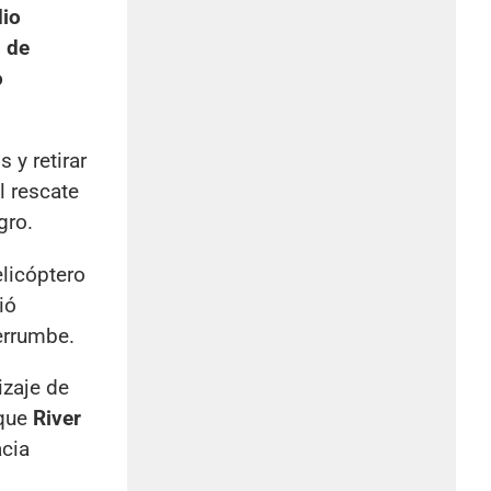
dio
 de
o
s y retirar
l rescate
gro.
licóptero
ió
derrumbe.
izaje de
 que
River
acia