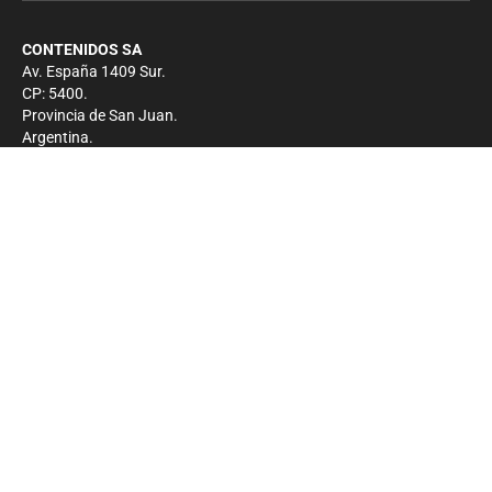
CONTENIDOS SA
Av. España 1409 Sur.
CP: 5400.
Provincia de San Juan.
Argentina.
Contacto
Prensa
+54 264-4033682
Comercial
+54 264-4998755
-
Privacidad
Copyright 2026 - El Zonda - Todos los derechos
reservados.