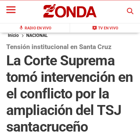
BUSCAR
mic
live_tv
RADIO EN VIVO
TV EN VIVO
Inicio
NACIONAL
Tensión institucional en Santa Cruz
La Corte Suprema
tomó intervención en
el conflicto por la
ampliación del TSJ
santacruceño