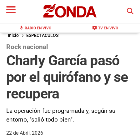
BUSCAR
mic
live_tv
RADIO EN VIVO
TV EN VIVO
Inicio
ESPECTACULOS
Rock nacional
Charly García pasó
por el quirófano y se
recupera
La operación fue programada y, según su
entorno, "salió todo bien".
22 de Abril, 2026