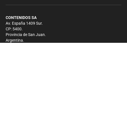
CONTENIDOS SA
Av. España 1409 Sur.
CP: 5400.
Provincia de San Juan.
Argentina.
Contacto
Prensa
+54 264-4033682
Comercial
+54 264-4998755
-
Privacidad
Copyright 2026 - El Zonda - Todos los derechos
reservados.