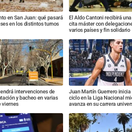
nto en San Juan: qué pasará
El Aldo Cantoni recibirá un
ases en los distintos turnos
cita máster con delegacion
varios países y fin solidario
tendrá intervenciones de
Juan Martín Guerrero inicia
tación y bacheo en varias
ciclo en la Liga Nacional m
e viernes
avanza en su carrera univers