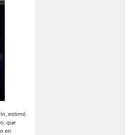
ín, estimó
ro, que
to en