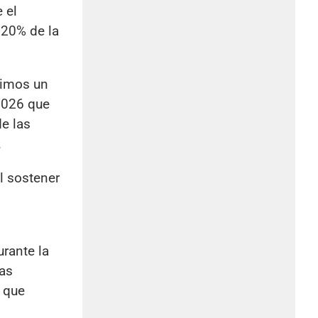
 el
 20% de la
cimos un
 2026 que
de las
.
Al sostener
urante la
las
 que