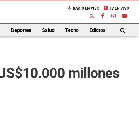
mic
live_tv
RADIO EN VIVO
TV EN VIVO
down
Deportes
Salud
Tecno
Edictos
BUSCAR
 US$10.000 millones