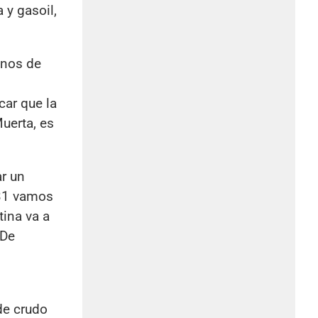
 y gasoil,
enos de
car que la
uerta, es
ar un
031 vamos
tina va a
 De
de crudo