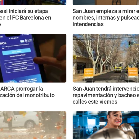
si iniciará su etapa
San Juan empieza a mirar e
en el FC Barcelona en
nombres, internas y pulsead
e
intendencias
 ARCA prorrogar la
San Juan tendrá intervenci
zación del monotributo
repavimentación y bacheo e
calles este viernes