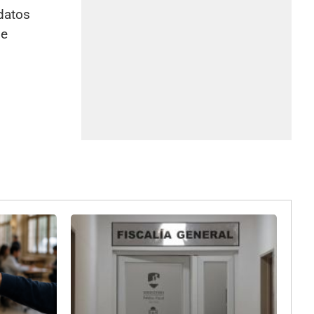
datos
de