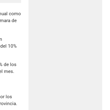
anual como
ámara de
en
 del 10%
% de los
el mes.
or los
rovincia.