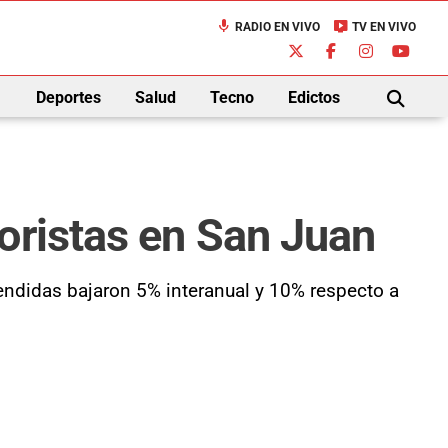
mic
live_tv
RADIO EN VIVO
TV EN VIVO
down
Deportes
Salud
Tecno
Edictos
BUSCAR
oristas en San Juan
ndidas bajaron 5% interanual y 10% respecto a