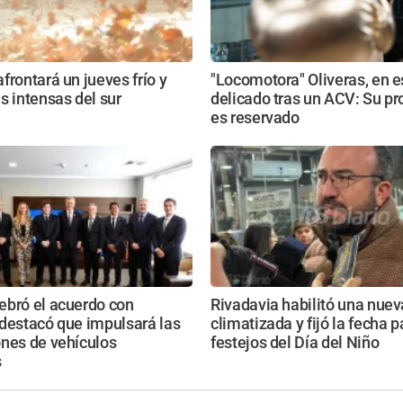
frontará un jueves frío y
"Locomotora" Oliveras, en 
s intensas del sur
delicado tras un ACV: Su pr
es reservado
ebró el acuerdo con
Rivadavia habilitó una nue
destacó que impulsará las
climatizada y fijó la fecha p
ones de vehículos
festejos del Día del Niño
s