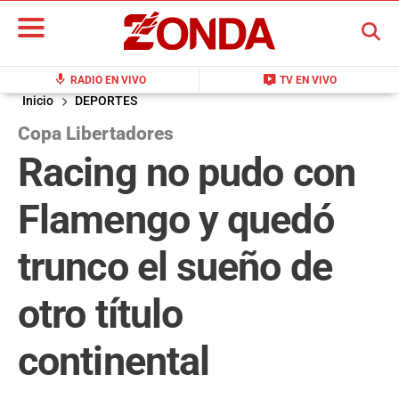
BUSCAR
mic
live_tv
RADIO EN VIVO
TV EN VIVO
Inicio
DEPORTES
Copa Libertadores
Racing no pudo con
Flamengo y quedó
trunco el sueño de
otro título
continental