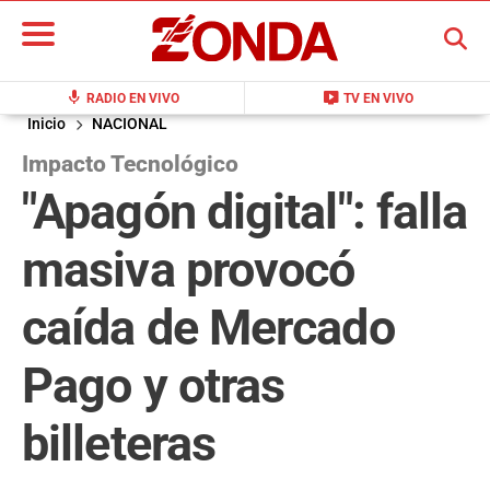
BUSCAR
mic
live_tv
RADIO EN VIVO
TV EN VIVO
Inicio
NACIONAL
Impacto Tecnológico
"Apagón digital": falla
masiva provocó
caída de Mercado
Pago y otras
billeteras