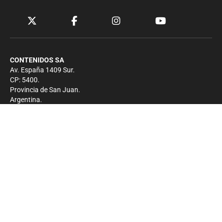
CONTENIDOS SA
Av. España 1409 Sur.
CP: 5400.
Provincia de San Juan.
Argentina.
Contacto
Prensa
+54 264-4033682
Comercial
+54 264-4998755
-
Privacidad
Copyright 2026 - El Zonda - Todos los derechos