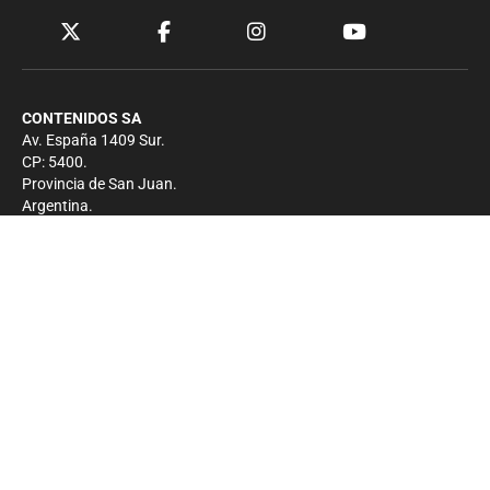
CONTENIDOS SA
Av. España 1409 Sur.
CP: 5400.
Provincia de San Juan.
Argentina.
Contacto
Prensa
+54 264-4033682
Comercial
+54 264-4998755
-
Privacidad
Copyright 2026 - El Zonda - Todos los derechos
reservados.