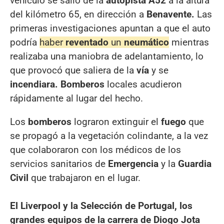
vehículo se salió de la
autopista A52
a la altura
del kilómetro 65, en dirección a
Benavente.
Las
primeras investigaciones apuntan a que el auto
podría
haber
reventado
un
neumático
mientras
realizaba una maniobra de adelantamiento, lo
que provocó que saliera de la
vía
y se
incendiara. Bomberos
locales acudieron
rápidamente al lugar del hecho.
Los
bomberos
lograron extinguir el
fuego
que
se propagó a la vegetación colindante, a la vez
que colaboraron con los médicos de los
servicios sanitarios de
Emergencia
y la
Guardia
Civil
que trabajaron en el lugar.
El Liverpool y la Selección de Portugal, los
grandes equipos de la carrera de Diogo Jota