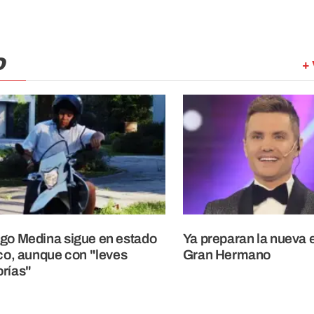
O
+ 
go Medina sigue en estado
Ya preparan la nueva 
ico, aunque con "leves
Gran Hermano
rías"