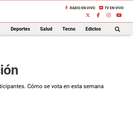
mic
live_tv
RADIO EN VIVO
TV EN VIVO
down
Deportes
Salud
Tecno
Edictos
BUSCAR
ión
rticipantes. Cómo se vota en esta semana