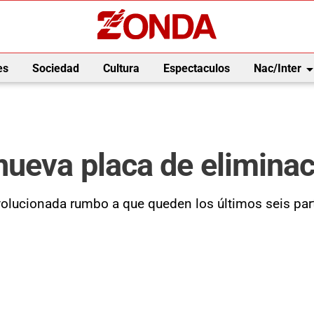
arrow_drop_
es
Sociedad
Cultura
Espectaculos
Nac/Inter
ueva placa de eliminac
evolucionada rumbo a que queden los últimos seis pa