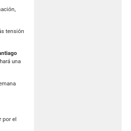
nación,
ás tensión
antiago
 hará una
 semana
 por el