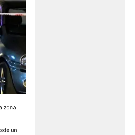
la zona
esde un