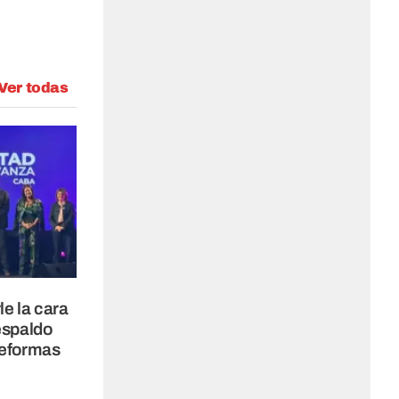
Ver todas
le la cara
espaldo
reformas