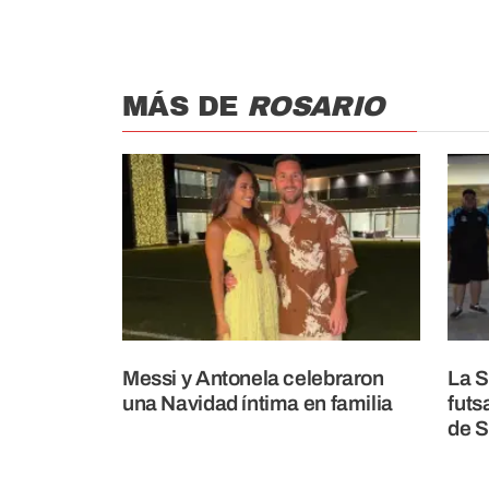
MÁS DE
ROSARIO
Messi y Antonela celebraron
La S
una Navidad íntima en familia
futs
de S