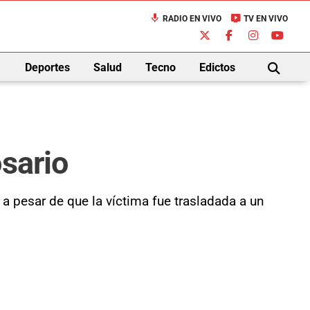
mic
live_tv
RADIO EN VIVO
TV EN VIVO
down
Deportes
Salud
Tecno
Edictos
BUSCAR
sario
 a pesar de que la víctima fue trasladada a un