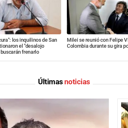
cura": los inquilinos de San
Milei se reunió con Felipe V
ionaron el "desalojo
Colombia durante su gira po
 buscarán frenarlo
Últimas
noticias