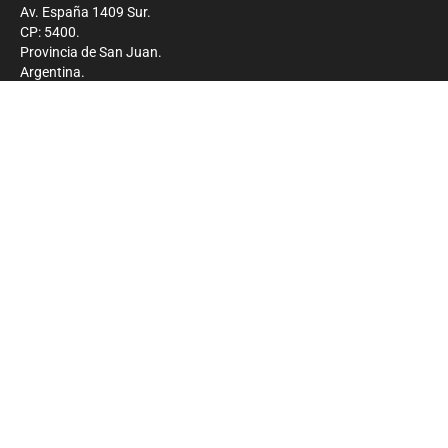
Av. España 1409 Sur.
CP: 5400.
Provincia de San Juan.
Argentina.
Contacto
Prensa
+54 264-4033682
Comercial
+54 264-4998755
-
Privacidad
Copyright 2026 - El Zonda - Todos los derechos
reservados.