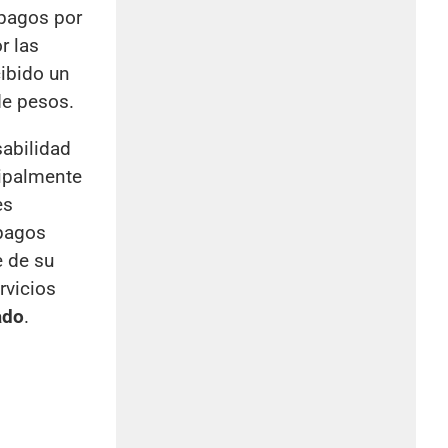
 pagos por
r las
cibido un
de pesos.
sabilidad
cipalmente
es
 pagos
e de su
rvicios
ado
.