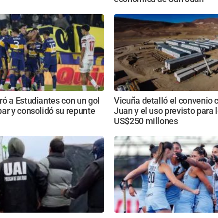
ó a Estudiantes con un gol
Vicuña detalló el convenio 
ar y consolidó su repunte
Juan y el uso previsto para 
US$250 millones