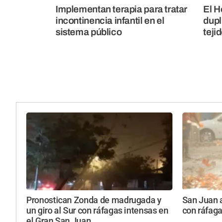
Implementan terapia para tratar
El H
incontinencia infantil en el
dupl
sistema público
teji
Pronostican Zonda de madrugada y
San Juan a
un giro al Sur con ráfagas intensas en
con ráfaga
el Gran San Juan