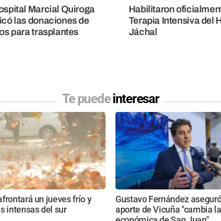
ospital Marcial Quiroga
Habilitaron oficialmen
icó las donaciones de
Terapia Intensiva del 
dos para trasplantes
Jáchal
Te puede
interesar
frontará un jueves frío y
Gustavo Fernández aseguró
s intensas del sur
aporte de Vicuña "cambia la
económica de San Juan"