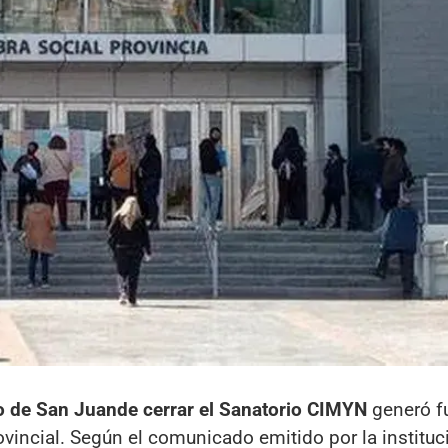
o de San Juan
de cerrar el Sanatorio CIMYN
generó f
ovincial. Según el comunicado emitido por la instituci