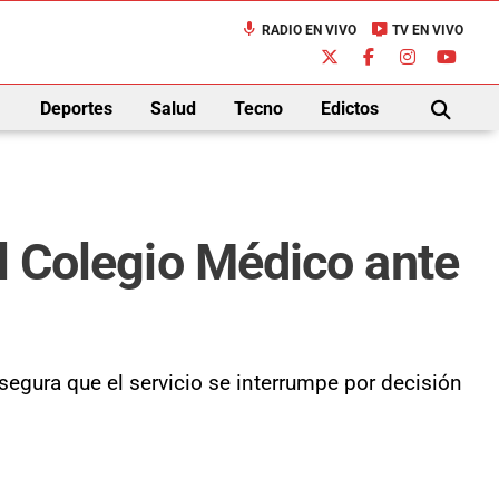
mic
live_tv
RADIO EN VIVO
TV EN VIVO
down
Deportes
Salud
Tecno
Edictos
BUSCAR
al Colegio Médico ante
asegura que el servicio se interrumpe por decisión