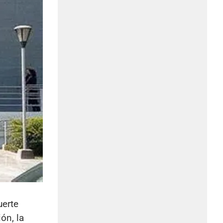
uerte
ón, la