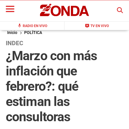
BUSCAR
mic
live_tv
RADIO EN VIVO
TV EN VIVO
Inicio
POLÍTICA
INDEC
¿Marzo con más
inflación que
febrero?: qué
estiman las
consultoras