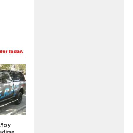
Ver todas
año y
edirse