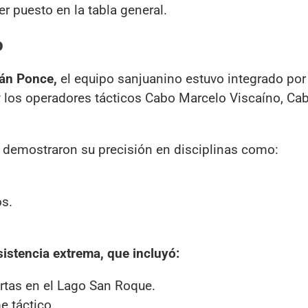
cer puesto en la tabla general.
o
ván Ponce,
el equipo sanjuanino estuvo integrado por 
 y los operadores tácticos Cabo Marcelo Viscaíno, Ca
os demostraron su precisión en disciplinas como:
os.
istencia extrema, que incluyó:
rtas en el Lago San Roque.
e táctico.