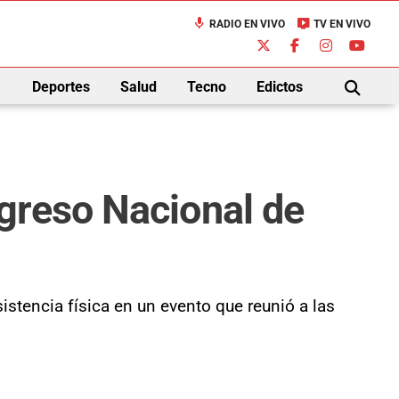
mic
live_tv
RADIO EN VIVO
TV EN VIVO
down
Deportes
Salud
Tecno
Edictos
BUSCAR
greso Nacional de
istencia física en un evento que reunió a las