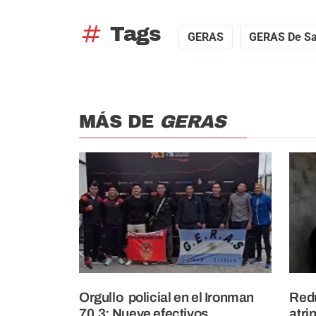
tag
Tags
GERAS
GERAS De Sa
MÁS DE
GERAS
Orgullo policial en el Ironman
Redu
70.3: Nueve efectivos
atri