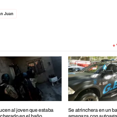
n Juan
+ 
cen al joven que estaba
Se atrinchera en un b
ncherado en el baño
amenaza con autoagr