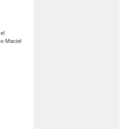
el
bo Maciel