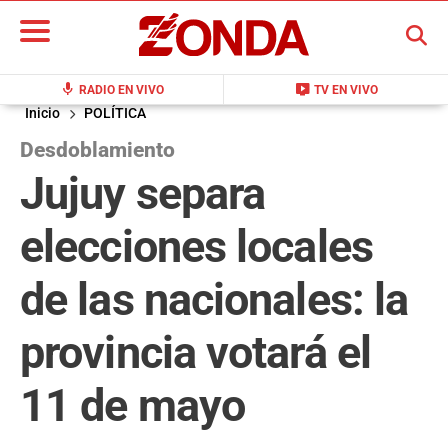
BUSCAR
mic
live_tv
RADIO EN VIVO
TV EN VIVO
Inicio
POLÍTICA
Desdoblamiento
Jujuy separa
elecciones locales
de las nacionales: la
provincia votará el
11 de mayo