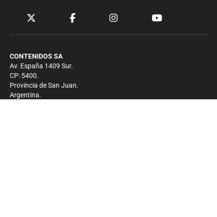
CONTENIDOS SA
Av. España 1409 Sur.
CP: 5400.
Provincia de San Juan.
Argentina.
Contacto
Prensa
+54 264-4033682
Comercial
+54 264-4998755
-
Privacidad
Copyright 2026 - El Zonda - Todos los derechos