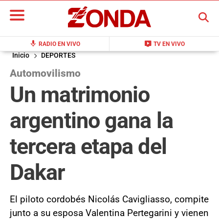
BUSCAR
mic
live_tv
RADIO EN VIVO
TV EN VIVO
Inicio
DEPORTES
Automovilismo
Un matrimonio
argentino gana la
tercera etapa del
Dakar
El piloto cordobés Nicolás Cavigliasso, compite
junto a su esposa Valentina Pertegarini y vienen