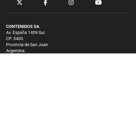
CONTENIDOS SA
Av. España 1409 Sur.
CP: 5400.
Provincia de San Juan.
Argentina.
Contacto
Prensa
+54 264-4033682
Comercial
+54 264-4998755
-
Privacidad
Copyright 2026 - El Zonda - Todos los derechos
reservados.