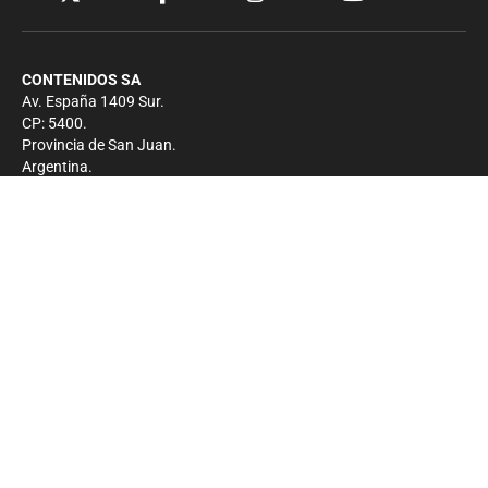
CONTENIDOS SA
Av. España 1409 Sur.
CP: 5400.
Provincia de San Juan.
Argentina.
Contacto
Prensa
+54 264-4033682
Comercial
+54 264-4998755
-
Privacidad
Copyright 2026 - El Zonda - Todos los derechos
reservados.