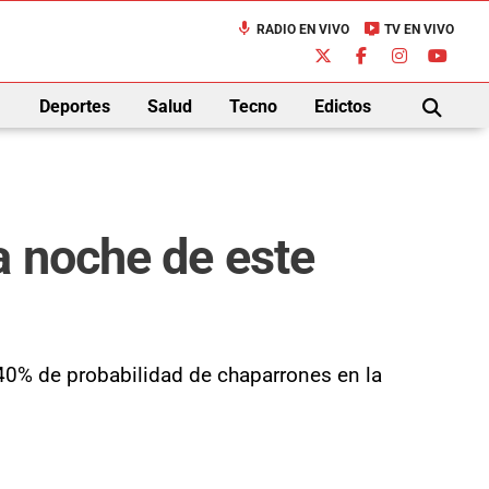
mic
live_tv
RADIO EN VIVO
TV EN VIVO
down
Deportes
Salud
Tecno
Edictos
BUSCAR
a noche de este
40% de probabilidad de chaparrones en la