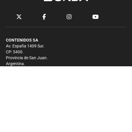
CONTENIDOS SA
Av. España 1409 Sur.
CP: 5400.
Provincia de San Juan.
Argentina.
Contacto
Prensa
+54 264-4033682
Comercial
+54 264-4998755
-
Privacidad