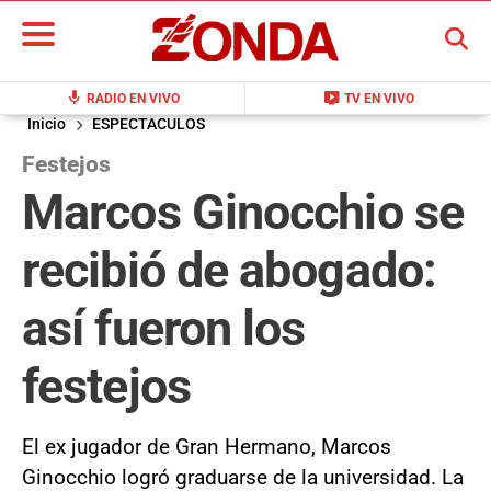
BUSCAR
mic
live_tv
RADIO EN VIVO
TV EN VIVO
Inicio
ESPECTACULOS
Festejos
Marcos Ginocchio se
recibió de abogado:
así fueron los
festejos
El ex jugador de Gran Hermano, Marcos
Ginocchio logró graduarse de la universidad. La